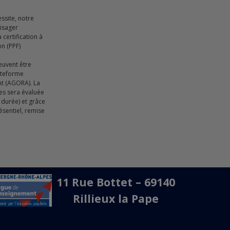
essite, notre
visager
certification à
on (PPF)
euvent être
lateforme
nt (AGORA). La
ces sera évaluée
durée) et grâce
ésentiel, remise
11 Rue Bottet – 69140
Rillieux la Pape