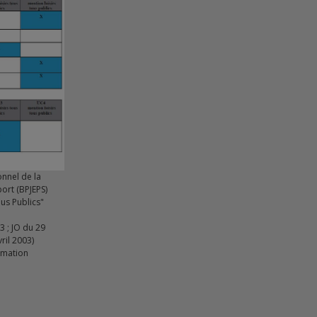
onnel de la
port (BPJEPS)
ous Publics"
3 ; JO du 29
ril 2003)
nimation