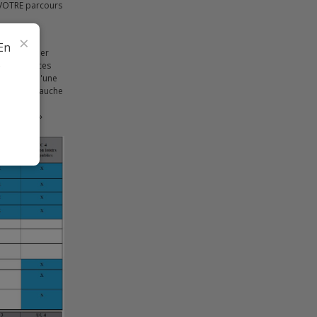
 VOTRE parcours
×
 En
uvent valider
.
 Équivalences
ulaire de l'une
olonne de gauche
ités
animateur »