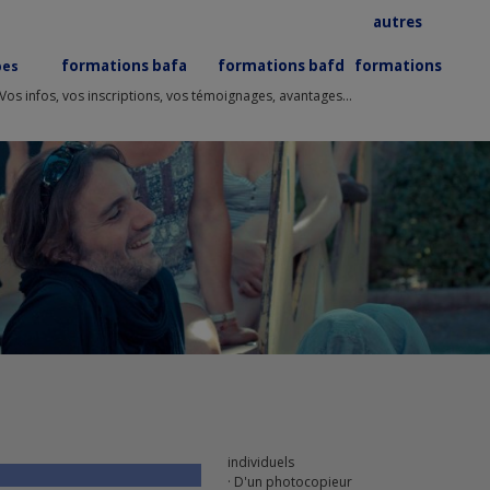
autres
formations bafa
formations bafd
formations
pes
Vos infos, vos inscriptions, vos témoignages, avantages...
individuels
· D'un photocopieur