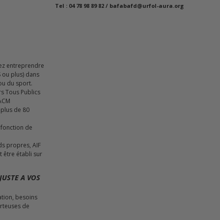
Tel : 04 78 98 89 82 /
bafabafd@urfol-aura.org
rez entreprendre
 ou plus) dans
ou du sport.
rs Tous Publics
 ACM
 plus de 80
 fonction de
ds propres, AIF
être établi sur
JUSTE A VOS
ation, besoins
orteuses de