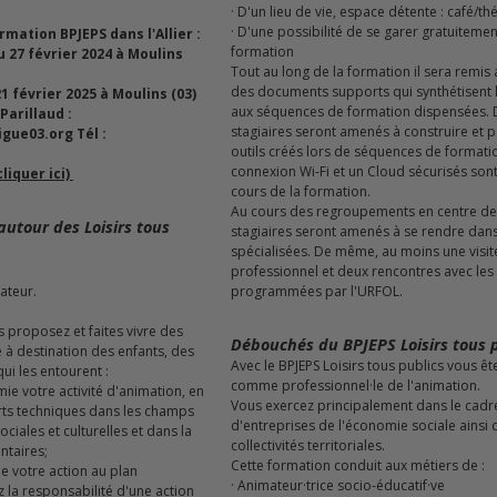
· D'un lieu de vie, espace détente : café/th
· D'une possibilité de se garer gratuitement sur le lieu de
mation BPJEPS dans l'Allier :
formation
Tout au long de la formation il sera remis 
des documents supports qui synthétisent l
1 février 2025 à Moulins (03)
aux séquences de formation dispensées.
Parillaud :
stagiaires seront amenés à construire et 
gue03.org Tél :
outils créés lors de séquences de formati
connexion Wi-Fi et un Cloud sécurisés sont 
liquer ici)
cours de la formation.
Au cours des regroupements en centre de 
autour des Loisirs tous
stagiaires seront amenés à se rendre dans
spécialisées. De même, au moins une visit
professionnel et deux rencontres avec les 
ateur.
programmées par l'URFOL.
 proposez et faites vivre des
Débouchés du BPJEPS Loisirs tous 
e à destination des enfants, des
Avec le BPJEPS Loisirs tous publics vous ê
ui les entourent :
comme professionnel·le de l'animation.
Vous exercez principalement dans le cadre
rts techniques dans les champs
d'entreprises de l'économie sociale ainsi
ociales et culturelles et dans la
collectivités territoriales.
ntaires;
Cette formation conduit aux métiers de :
· Animateur·trice socio-éducatif·ve
la responsabilité d'une action