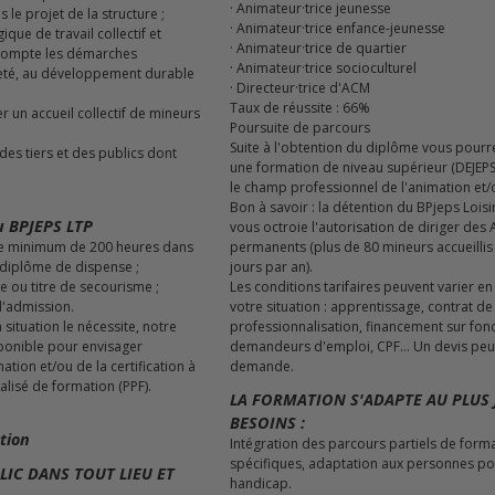
· Animateur·trice jeunesse
s le projet de la structure ;
· Animateur·trice enfance-jeunesse
· Animateur·trice de quartier
 compte les démarches
· Animateur·trice socioculturel
neté, au développement durable
· Directeur·trice d'ACM
Taux de réussite : 66%
Poursuite de parcours
Suite à l'obtention du diplôme vous pour
une formation de niveau supérieur (DEJEPS
le champ professionnel de l'animation et/
Bon à savoir : la détention du BPjeps Loisi
u BPJEPS LTP
vous octroie l'autorisation de diriger des
permanents (plus de 80 mineurs accueillis
u diplôme de dispense ;
jours par an).
ôme ou titre de secourisme ;
Les conditions tarifaires peuvent varier en
 d'admission.
votre situation : apprentissage, contrat de
 situation le nécessite, notre
professionnalisation, financement sur fon
sponible pour envisager
demandeurs d'emploi, CPF… Un devis peut 
tion et/ou de la certification à
demande.
alisé de formation (PPF).
LA FORMATION S'ADAPTE AU PLUS 
BESOINS :
tion
Intégration des parcours partiels de form
spécifiques, adaptation aux personnes p
IC DANS TOUT LIEU ET
handicap.