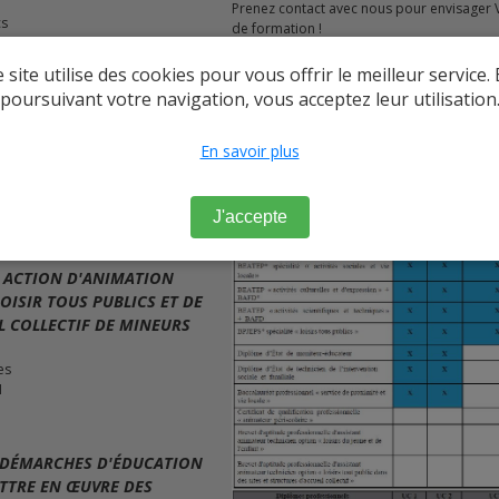
Prenez contact avec nous pour envisager
cs
de formation !
nnel et social de l'animation
EQUIVALENCES :
s handicapées
 site utilise des cookies pour vous offrir le meilleur service.
Les candidats titulaires d'équivalences pe
poursuivant votre navigation, vous acceptez leur utilisation
partiellement le diplôme : nous consulter.
VRE UN PROJET
d'unités capitalisables (UC) La personne tit
RIVANT DANS LE PROJET
des certifications mentionnées dans la c
En savoir plus
du tableau figurant ci-après obtient les un
capitalisables (UC) du BPJEPS spécialité « 
 des possibilités
mention « loisirs tous publics » suivantes :
et d'action éducative
J'accepte
ction éducative
E ACTION D'ANIMATION
OISIR TOUS PUBLICS ET DE
L COLLECTIF DE MINEURS
es
M
S DÉMARCHES D'ÉDUCATION
TTRE EN ŒUVRE DES