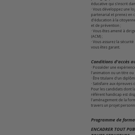
éducative qui s'inscrit dan
· Vous développez une logique de travail collectif et
partenarial et prenez en
d'éducation à la citoyen
et de prévention ;
· Vous êtes amené à diriger un accueil collectif de mineurs
(ACM) ;
· Vous assurez la sécurité des tiers et des publics dont
vous êtes garant.
Conditions d'accès a
· Posséder une expérience minimum de 200 heures dans
l'animation ou un titre o
· Être titulaire d'un dipl
· Satisfaire aux épreuves
Pour les candidats dont la
référent handicap est di
l'aménagement de la forma
travers un projet personn
Programme de forma
ENCADRER TOUT PUBL