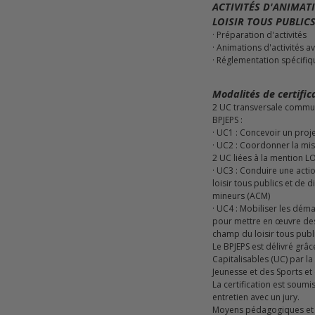
ACTIVITÉS D'ANIMAT
LOISIR TOUS PUBLIC
· Préparation d'activités
· Animations d'activités 
· Réglementation spécifiq
Modalités de certific
2 UC transversale commun
BPJEPS :
· UC1 : Concevoir un proj
· UC2 : Coordonner la mi
2 UC liées à la mention 
· UC3 : Conduire une action d'animation dans le champ du
loisir tous publics et de d
mineurs (ACM)
· UC4 : Mobiliser les démarches d'éducation populaire
pour mettre en œuvre des 
champ du loisir tous publ
Le BPJEPS est délivré grâc
Capitalisables (UC) par la
Jeunesse et des Sports et 
La certification est soumi
entretien avec un jury.
Moyens pédagogiques et t