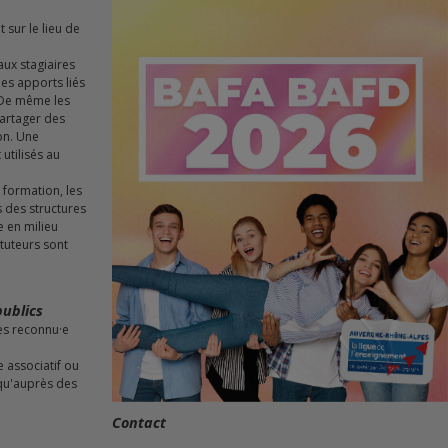
é
aux stagiaires
es apports liés
 De même les
partager des
on. Une
utilisés au
formation, les
 des structures
e en milieu
tuteurs sont
publics
tes reconnu·e
 associatif ou
 qu'auprès des
Contact