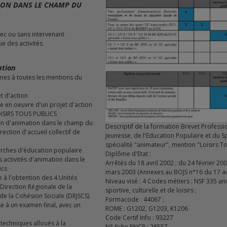
ION DANS LE CHAMP DU
S
avec ou sans intervenant
ue des activités
ation
es à toutes les mentions du
et d'action
se en oeuvre d'un projet d'action
LOISIRS TOUS PUBLICS
Descriptif de la formation Brevet Professi
irection d'accueil collectif de
Jeunesse, de l'Education Populaire et du S
spécialité "animateur", mention "Loisirs T
Diplôme d'Etat :
activités d'animation dans le
Arrêtés du 18 avril 2002 ; du 24 février 200
ics
mars 2003 (Annexes au BOJS n°16 du 17 av
e à l'obtention des 4 Unités
Niveau visé : 4 Codes métiers : NSF 335 a
 Direction Régionale de la
sportive, culturelle et de loisirs ;
de la Cohésion Sociale (DRJSCS).
Formacode : 44067 ;
se à un examen final, avec un
ROME : G1202, G1203, K1206
Code Certif Info : 93227
echniques alloués à la
N° fiche RNCP : 28557