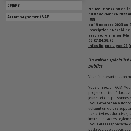
CPJEPS
Nouvelle session de for
du 07 novembre 2022 au 27 février 2024 à Moulins
Accompagnement VAE
(03)
du 19 octobre 2023 au 2
Inscription : Géraldine 
service.formation@lali
07.87.84.89.37
Infos Bpjeps Ligue 03 (c
Un métier spécialisé 
publics
Vous êtes avant tout anim
Vous dirigez un ACM. Vous
projets d'action éducativ
jeunes et des personnes q
· Vous exercez en autonomie votre activité d'animation, en
utilisant un ou des suppo
des activités éducatives, s
limite des cadres régleme
· Vous êtes responsable de votre action au plan
pédagogique et vous avez 