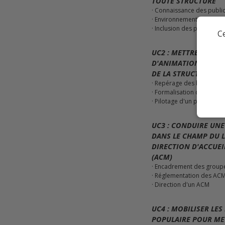
TOUTE STRUCTURE
· Connaissance des publi
· Environnement institutio
· Inclusion des personne
Ce
UC2 : METTRE EN ŒU
D'ANIMATION S'INSC
DE LA STRUCTURE
· Repérage des besoins et
· Formalisation d'un proj
· Pilotage d'un projet d'a
UC3 : CONDUIRE UN
DANS LE CHAMP DU L
DIRECTION D'ACCUEI
(ACM)
· Encadrement des group
· Réglementation des AC
· Direction d'un ACM
UC4 : MOBILISER LE
POPULAIRE POUR ME